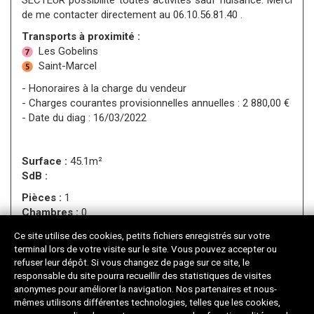
de me contacter directement au 06.10.56.81.40 .
Transports à proximité :
Les Gobelins
Saint-Marcel
- Honoraires à la charge du vendeur
- Charges courantes provisionnelles annuelles : 2 880,00 €
- Date du diag : 16/03/2022
Surface :
45.1m²
SdB :
Pièces :
1
Chambres :
0
Étage :
RDC
Ce site utilise des cookies, petits fichiers enregistrés sur votre
Ascenseur :
-
terminal lors de votre visite sur le site. Vous pouvez accepter ou
refuser leur dépôt. Si vous changez de page sur ce site, le
responsable du site pourra recueillir des statistiques de visites
anonymes pour améliorer la navigation. Nos partenaires et nous-
mêmes utilisons différentes technologies, telles que les cookies,