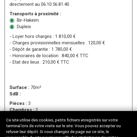
directement au 06.10.56.81.40 .
Transports à proximité :
Bir-Hakeim
Dupleix
- Loyer hors charges : 1 810,00 €
- Charges provisionnelles mensuelles : 120,00 €
- Dépôt de garantie : 1 780,00 €
- Honoraires de location : 840,00 € TTC
- Etat des lieux : 210,00 € TTC
Surface :
70m²
SdB :
Pièces :
3
Chambres :
2
Étage :
8
Ce site utilise des cookies, petits fichiers enregistrés sur votre
Ascenseur :
-
terminal lors de votre visite sur le site. Vous pouvez accepter ou
refuser leur dépôt. Si vous changez de page sur ce site, le