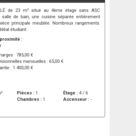
LÉ de 23 m² situé au 4ème étage sans ASC
 salle de bain, une cuisine séparée entièrement
pièce principale meublée. Nombreux rangements.
Idéal étudiant .
proximité :
r
harges : 785,00 €
isionnelles mensuelles : 65,00 €
antie : 1 400,00 €
²
Pièces :
1
Étage :
4 / 6
Chambres :
1
Ascenseur :
-