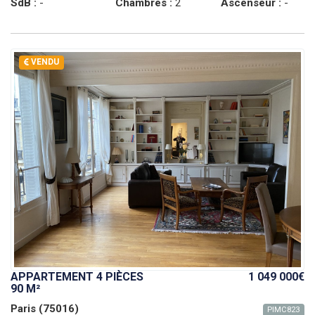
SdB :
-
Chambres :
2
Ascenseur :
-
VENDU
APPARTEMENT 4 PIÈCES
1 049 000€
90 M²
Paris (75016)
PIMC823