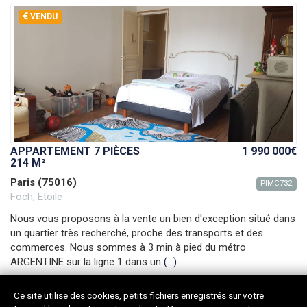
VENDU
APPARTEMENT 7 PIÈCES
1 990 000€
214 M²
Paris (75016)
PIMC732
Foch, Etoile
Nous vous proposons à la vente un bien d'exception situé dans
un quartier très recherché, proche des transports et des
commerces. Nous sommes à 3 min à pied du métro
ARGENTINE sur la ligne 1 dans un
(...)
Argentine
Ce site utilise des cookies, petits fichiers enregistrés sur votre
Surface :
214m²
Pièces :
7
Étage :
3ème / 7