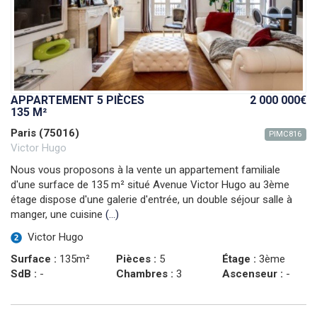
APPARTEMENT 5 PIÈCES
2 000 000€
135 M²
Paris (75016)
PIMC816
Victor Hugo
Nous vous proposons à la vente un appartement familiale
d'une surface de 135 m² situé Avenue Victor Hugo au 3ème
étage dispose d'une galerie d'entrée, un double séjour salle à
manger, une cuisine
(...)
Victor Hugo
Surface :
135m²
Pièces :
5
Étage :
3ème
SdB :
-
Chambres :
3
Ascenseur :
-