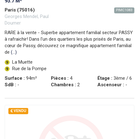
93.7 M²
Paris (75016)
PIMC1083
Georges Mendel, Paul
Doumer
RARE à la vente - Superbe appartement familial secteur PASSY
à rafraichir! Dans l'un des quartiers les plus prisés de Paris, au
cœur de Passy, découvrez ce magnifique appartement familial
de
(...)
La Muette
Rue de la Pompe
Surface :
94m²
Pièces :
4
Étage :
3ème / 6
SdB :
-
Chambres :
2
Ascenseur :
-
VENDU