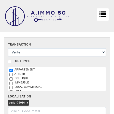
TRANSACTION
TOUT TYPE
APPARTEMENT
ATELIER
BOUTIQUE
IMMEUBLE
LOCAL COMMERCIAL
LOFT
MAISON
LOCALISATION
PARKING
paris - 75016
x
BOX
TERRAIN
BUREAU