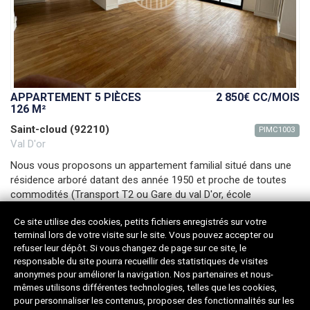
APPARTEMENT 5 PIÈCES
2 850€ CC
/MOIS
126 M²
Saint-cloud (92210)
PIMC1003
Val D'or
Nous vous proposons un appartement familial situé dans une
résidence arboré datant des année 1950 et proche de toutes
commodités (Transport T2 ou Gare du val D'or, école
maternelle et primaire à 5
(...)
Ce site utilise des cookies, petits fichiers enregistrés sur votre
Surface :
126m²
Pièces :
5
Étage :
6ème
terminal lors de votre visite sur le site. Vous pouvez accepter ou
SdB :
2
Chambres :
4
Ascenseur :
Oui
refuser leur dépôt. Si vous changez de page sur ce site, le
responsable du site pourra recueillir des statistiques de visites
anonymes pour améliorer la navigation. Nos partenaires et nous-
mêmes utilisons différentes technologies, telles que les cookies,
pour personnaliser les contenus, proposer des fonctionnalités sur les