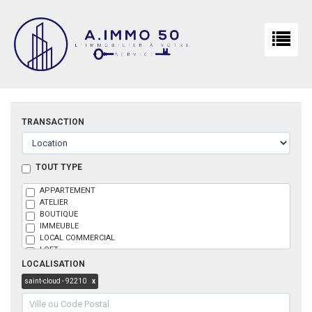
TRANSACTION
TOUT TYPE
APPARTEMENT
ATELIER
BOUTIQUE
IMMEUBLE
LOCAL COMMERCIAL
LOFT
MAISON
LOCALISATION
PARKING
saint-cloud - 92210
x
BOX
TERRAIN
BUREAU