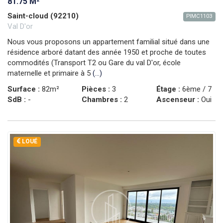
81.75 M²
Saint-cloud (92210)
PIMC1103
Val D'or
Nous vous proposons un appartement familial situé dans une
résidence arboré datant des année 1950 et proche de toutes
commodités (Transport T2 ou Gare du val D'or, école
maternelle et primaire à 5
(...)
Surface :
82m²
Pièces :
3
Étage :
6ème / 7
SdB :
-
Chambres :
2
Ascenseur :
Oui
LOUÉ