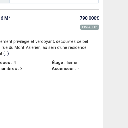
6 M²
790 000€
PIMC1112
ement privilégié et verdoyant, découvrez ce bel
0 rue du Mont Valérien, au sein d'une résidence
nt
(...)
ièces :
4
Étage :
6ème
hambres :
3
Ascenseur :
-