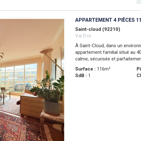
APPARTEMENT 4 PIÈCES 11
Saint-cloud (92210)
Val D'or
À Saint-Cloud, dans un environn
appartement familial situé au 4
calme, sécurisée et parfaiteme
Surface :
116m²
P
SdB :
1
C