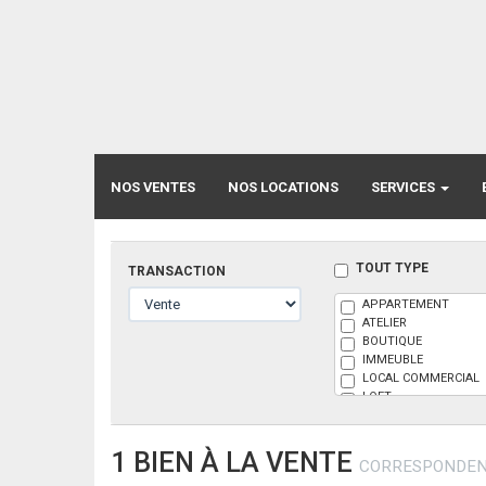
NOS VENTES
NOS LOCATIONS
SERVICES
TOUT TYPE
TRANSACTION
APPARTEMENT
ATELIER
BOUTIQUE
IMMEUBLE
LOCAL COMMERCIAL
LOFT
MAISON
PARKING
BOX
1 BIEN À LA VENTE
CORRESPONDENT
TERRAIN