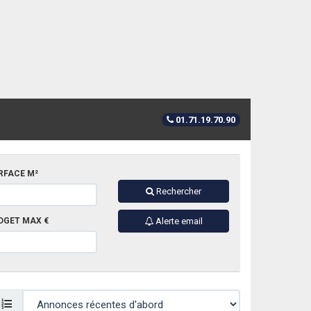
01.71.19.70.90
RFACE M²
Rechercher
DGET MAX €
Alerte email