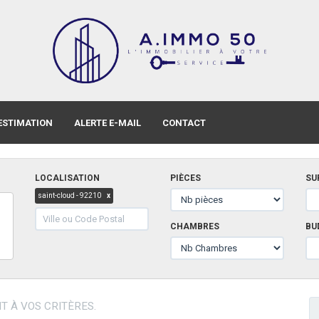
ESTIMATION
ALERTE E-MAIL
CONTACT
LOCALISATION
PIÈCES
SU
saint-cloud - 92210
x
CHAMBRES
BU
 À VOS CRITÈRES.