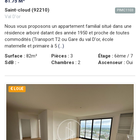
81.75 M²
Saint-cloud (92210)
PIMC1103
Val D'or
Nous vous proposons un appartement familial situé dans une
résidence arboré datant des année 1950 et proche de toutes
commodités (Transport T2 ou Gare du val D'or, école
maternelle et primaire à 5
(...)
Surface :
82m²
Pièces :
3
Étage :
6ème / 7
SdB :
-
Chambres :
2
Ascenseur :
Oui
LOUÉ