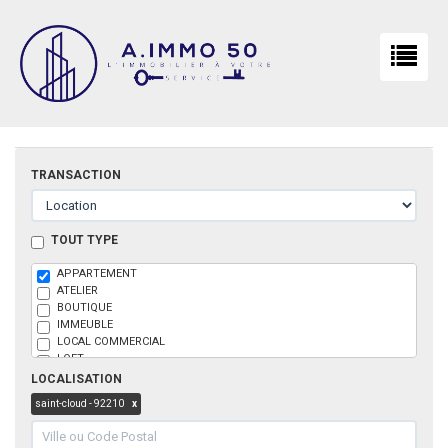
TRANSACTION
TOUT TYPE
APPARTEMENT
ATELIER
BOUTIQUE
IMMEUBLE
LOCAL COMMERCIAL
LOFT
MAISON
LOCALISATION
PARKING
saint-cloud - 92210
x
BOX
TERRAIN
BUREAU