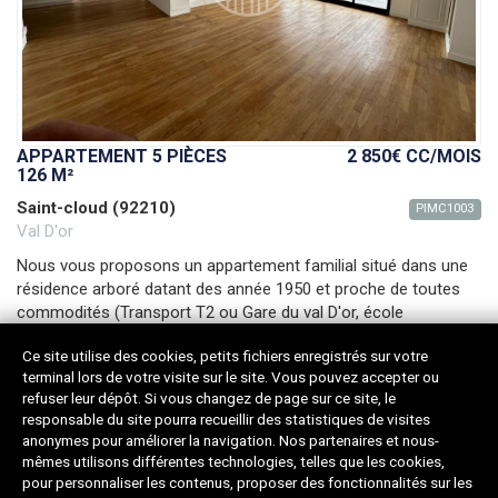
APPARTEMENT 5 PIÈCES
2 850€ CC
/MOIS
126 M²
Saint-cloud (92210)
PIMC1003
Val D'or
Nous vous proposons un appartement familial situé dans une
résidence arboré datant des année 1950 et proche de toutes
commodités (Transport T2 ou Gare du val D'or, école
maternelle et primaire à 5
(...)
Ce site utilise des cookies, petits fichiers enregistrés sur votre
Surface :
126m²
Pièces :
5
Étage :
6ème
terminal lors de votre visite sur le site. Vous pouvez accepter ou
SdB :
2
Chambres :
4
Ascenseur :
Oui
refuser leur dépôt. Si vous changez de page sur ce site, le
responsable du site pourra recueillir des statistiques de visites
anonymes pour améliorer la navigation. Nos partenaires et nous-
mêmes utilisons différentes technologies, telles que les cookies,
pour personnaliser les contenus, proposer des fonctionnalités sur les