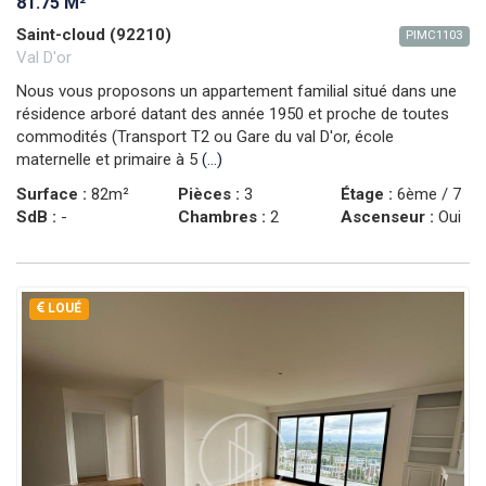
81.75 M²
Saint-cloud (92210)
PIMC1103
Val D'or
Nous vous proposons un appartement familial situé dans une
résidence arboré datant des année 1950 et proche de toutes
commodités (Transport T2 ou Gare du val D'or, école
maternelle et primaire à 5
(...)
Surface :
82m²
Pièces :
3
Étage :
6ème / 7
SdB :
-
Chambres :
2
Ascenseur :
Oui
LOUÉ