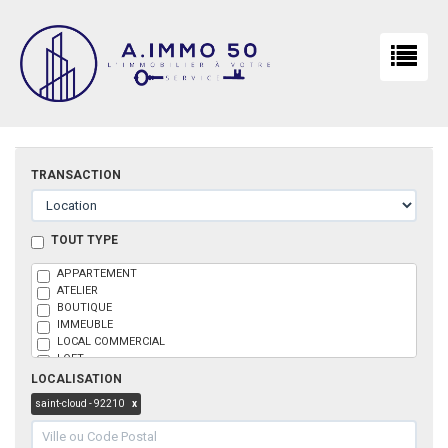
TRANSACTION
TOUT TYPE
APPARTEMENT
ATELIER
BOUTIQUE
IMMEUBLE
LOCAL COMMERCIAL
LOFT
MAISON
LOCALISATION
PARKING
saint-cloud - 92210
x
BOX
TERRAIN
BUREAU