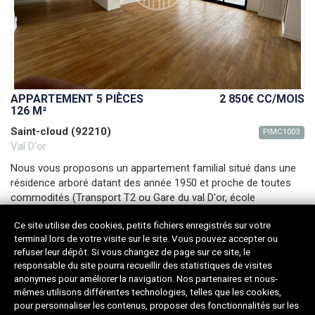
APPARTEMENT 5 PIÈCES
2 850€ CC
/MOIS
126 M²
Saint-cloud (92210)
PIMC1003
Val D'or
Nous vous proposons un appartement familial situé dans une
résidence arboré datant des année 1950 et proche de toutes
commodités (Transport T2 ou Gare du val D'or, école
maternelle et primaire à 5
(...)
Ce site utilise des cookies, petits fichiers enregistrés sur votre
Surface :
126m²
Pièces :
5
Étage :
6ème
terminal lors de votre visite sur le site. Vous pouvez accepter ou
SdB :
2
Chambres :
4
Ascenseur :
Oui
refuser leur dépôt. Si vous changez de page sur ce site, le
responsable du site pourra recueillir des statistiques de visites
anonymes pour améliorer la navigation. Nos partenaires et nous-
mêmes utilisons différentes technologies, telles que les cookies,
pour personnaliser les contenus, proposer des fonctionnalités sur les