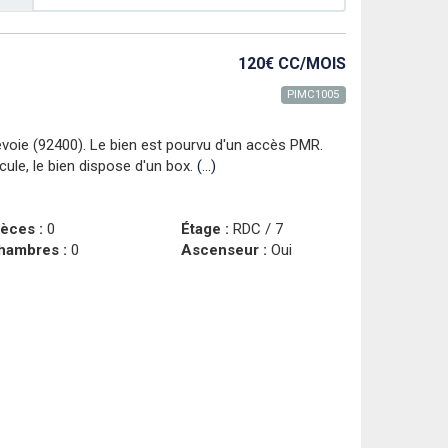
120€ CC
/MOIS
PIMC1005
voie (92400). Le bien est pourvu d'un accès PMR.
cule, le bien dispose d'un box.
(...)
ièces :
0
Étage :
RDC / 7
hambres :
0
Ascenseur :
Oui