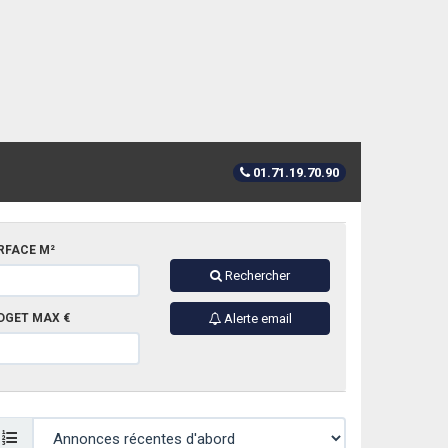
01.71.19.70.90
RFACE M²
Rechercher
DGET MAX €
Alerte email