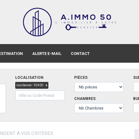
ESTIMATION
ALERTE E-MAIL
CONTACT
LOCALISATION
PIÈCES
SU
courbevoie - 92400
x
CHAMBRES
BU
NDENT À VOS CRITÈRES.