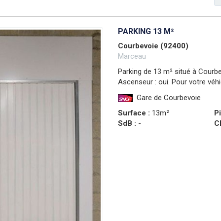
PARKING 13 M²
Courbevoie (92400)
Marceau
Parking de 13 m² situé à Courbe
Ascenseur : oui. Pour votre véhi
Gare de Courbevoie
Surface :
13m²
P
SdB :
-
C