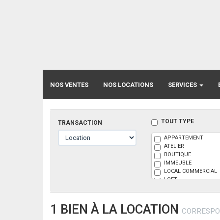
NOS VENTES
NOS LOCATIONS
SERVICES
TOUT TYPE
TRANSACTION
APPARTEMENT
ATELIER
BOUTIQUE
IMMEUBLE
LOCAL COMMERCIAL
LOFT
MAISON
PARKING
BOX
1 BIEN À LA LOCATION
CORRESPO
TERRAIN